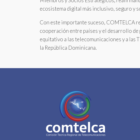
Miembros y Socios Estratégicos, reafirman
ecosistema digital más inclusivo, seguro y s
Con este importante suceso, COMTELCA refu
cooperación entre países y el desarrollo de 
equitativo a las telecomunicaciones y a las 
la República Dominicana.